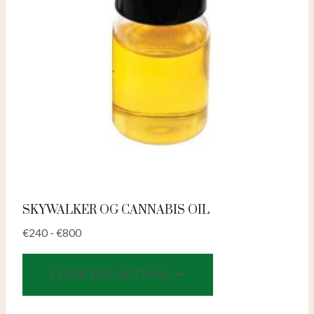
choisies
sur
la
page
du
produit
SKYWALKER OG CANNABIS OIL
€
240
-
€
800
Ce
CHOIX DES OPTIONS
produit
a