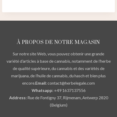
plusieurs
variations.
Les
options
peuvent
être
À PROPOS DE NOTRE MAGASIN
choisies
Sur notre site Web, vous pouvez obtenir une grande
sur
variété d’articles à base de cannabis, notamment de l’herbe
la
de qualité supérieure, du cannabis et des variétés de
page
marijuana, de l’huile de cannabis, du hasch et bien plus
du
encore.
Email:
contact@herbelegale.com
produit
Whatsapp:
+49 1637137556
Address:
Rue de Fontigny 37, Rijmenam, Antwerp 2820
(Belgium)