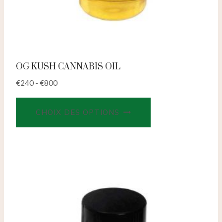
OG KUSH CANNABIS OIL
€
240
-
€
800
Ce
CHOIX DES OPTIONS
produit
a
plusieurs
variations.
Les
options
peuvent
être