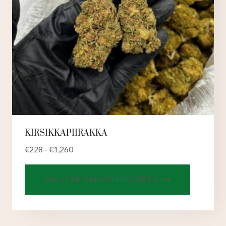
KIRSIKKAPIIRAKKA
€
228
-
€
1,260
Tällä
VALITSE VAIHTOEHDOISTA
tuotteell
on
useampi