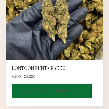
LONTOON PUNTA KAKKU
€
500
-
€
4,000
Tällä
VALITSE VAIHTOEHDOISTA
tuotteell
on
useampi