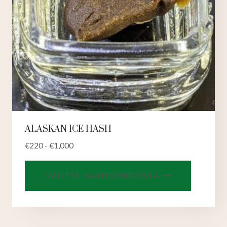
ALASKAN ICE HASH
€
220
-
€
1,000
Tällä
VALITSE VAIHTOEHDOISTA
tuotteell
on
useampi
muunnel