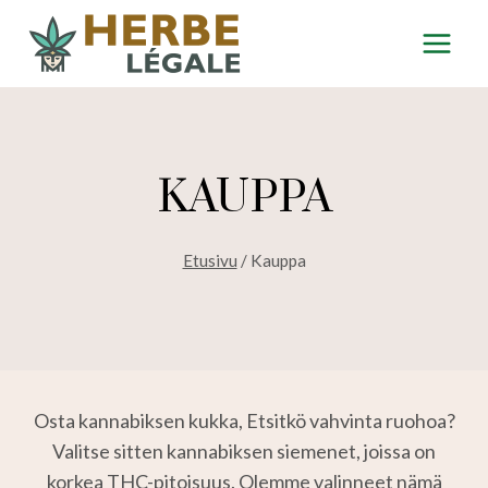
Siirry
sisältöön
KAUPPA
Etusivu
/
Kauppa
Osta kannabiksen kukka, Etsitkö vahvinta ruohoa?
Valitse sitten kannabiksen siemenet, joissa on
korkea THC-pitoisuus. Olemme valinneet nämä