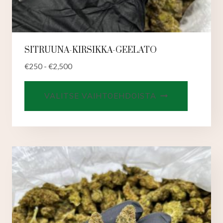
SITRUUNA-KIRSIKKA-GEELATO
€
250
-
€
2,500
Tällä
VALITSE VAIHTOEHDOISTA
tuotteell
on
useampi
muunnel
Voit
tehdä
valinnat
tuotteen
sivulla.