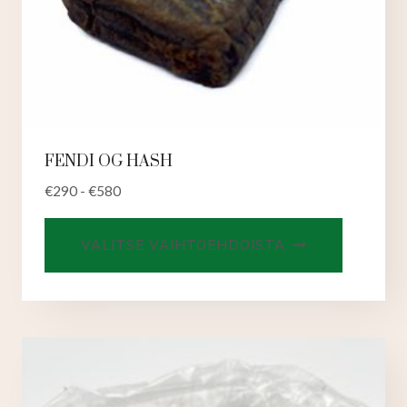
FENDI OG HASH
€
290
-
€
580
Tällä
VALITSE VAIHTOEHDOISTA
tuotteell
on
useampi
muunnel
Voit
tehdä