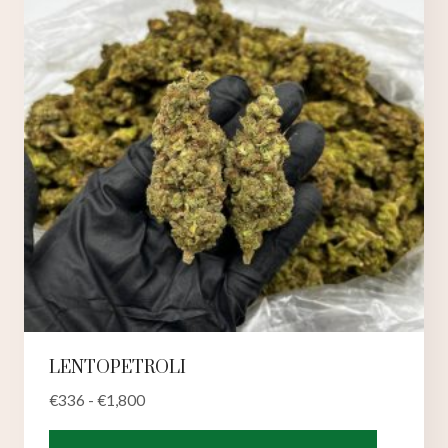
valinnat
tuotteen
sivulla.
LENTOPETROLI
€
336
-
€
1,800
Tällä