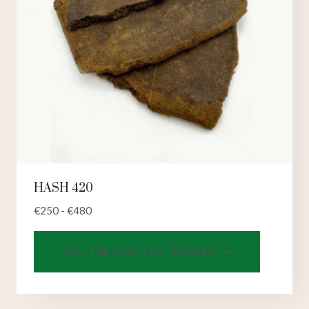
HASH 420
€
250
-
€
480
Tällä
VALITSE VAIHTOEHDOISTA
tuotteell
on
useampi