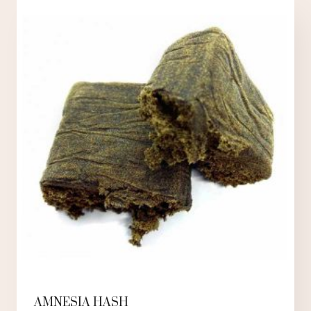
Voit
tehdä
valinnat
tuotteen
sivulla.
AMNESIA HASH