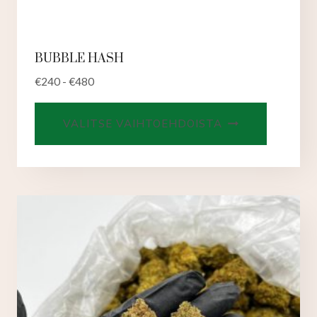
BUBBLE HASH
€
240
-
€
480
Tällä
VALITSE VAIHTOEHDOISTA
tuotteell
on
useampi
muunnel
Voit
tehdä
valinnat
tuotteen
sivulla.