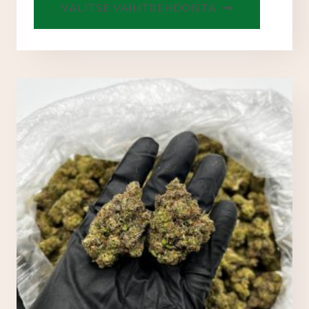
VALITSE VAIHTOEHDOISTA
tuotteell
on
useampi
muunnel
Voit
tehdä
valinnat
tuotteen
sivulla.