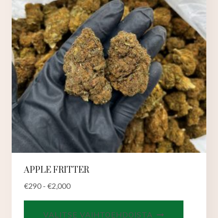
tuotteen
sivulla.
APPLE FRITTER
€
290
-
€
2,000
Tällä
VALITSE VAIHTOEHDOISTA