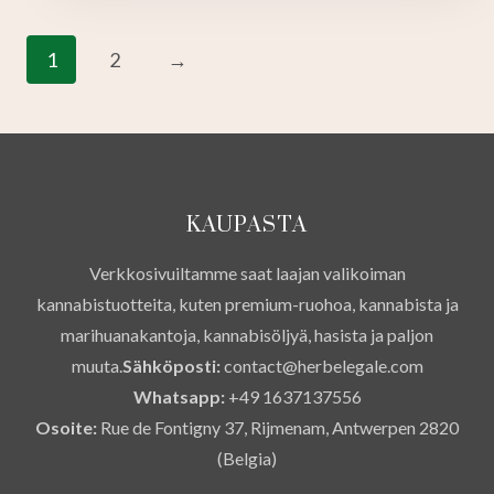
muunnel
Voit
1
2
→
tehdä
valinnat
tuotteen
sivulla.
KAUPASTA
Verkkosivuiltamme saat laajan valikoiman
kannabistuotteita, kuten premium-ruohoa, kannabista ja
marihuanakantoja, kannabisöljyä, hasista ja paljon
muuta.
Sähköposti:
contact@herbelegale.com
Whatsapp:
+49 1637137556
Osoite:
Rue de Fontigny 37, Rijmenam, Antwerpen 2820
(Belgia)