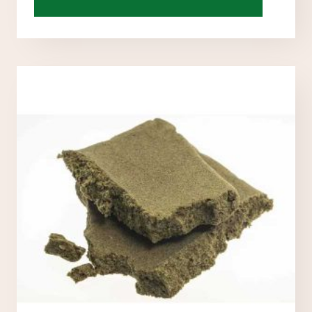
tuotteell
on
useampi
muunnel
Voit
tehdä
valinnat
tuotteen
sivulla.