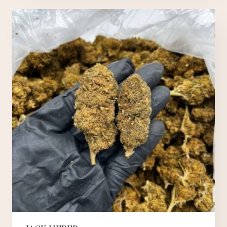
muunnel
Voit
tehdä
valinnat
tuotteen
sivulla.