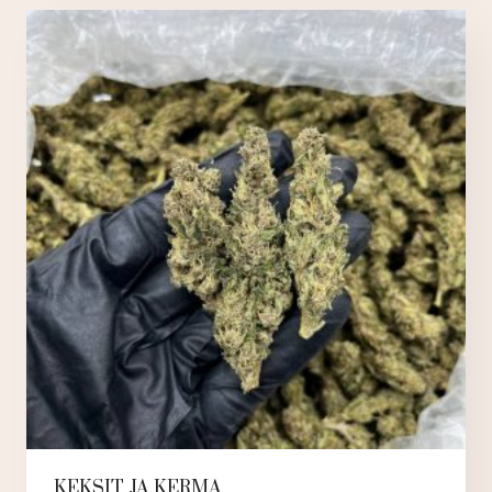
muunnel
Voit
tehdä
valinnat
tuotteen
sivulla.
KEKSIT JA KERMA