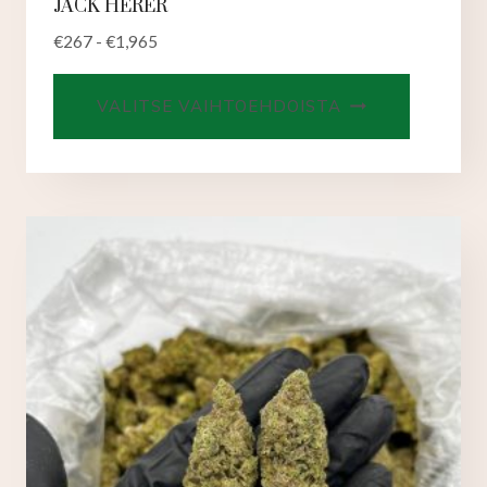
JACK HERER
€
267
-
€
1,965
Tällä
VALITSE VAIHTOEHDOISTA
tuotteell
on
useampi
muunnel
Voit
tehdä
valinnat
tuotteen
sivulla.