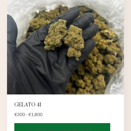
valinnat
tuotteen
sivulla.
GELATO 41
€
300
-
€
1,800
Tällä