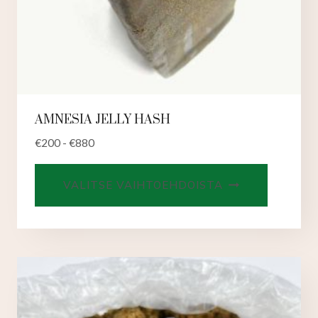
AMNESIA JELLY HASH
€
200
-
€
880
Tällä
VALITSE VAIHTOEHDOISTA
tuotteell
on
useampi
muunnel
Voit
tehdä
valinnat