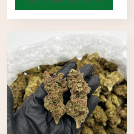
VALITSE VAIHTOEHDOISTA
tuotteell
on
useampi
muunnel
Voit
tehdä
valinnat
tuotteen
sivulla.