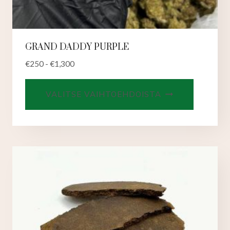
GRAND DADDY PURPLE
€
250
-
€
1,300
Tällä
VALITSE VAIHTOEHDOISTA
tuotteell
on
useampi
muunnel
Voit
tehdä
valinnat
tuotteen
sivulla.