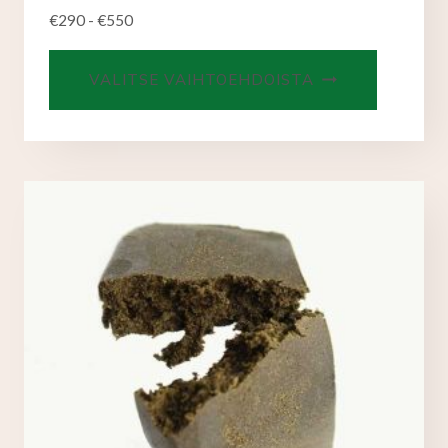
€
290
-
€
550
Tällä
VALITSE VAIHTOEHDOISTA
tuotteell
on
useampi
muunnel
Voit
tehdä
valinnat
tuotteen
sivulla.