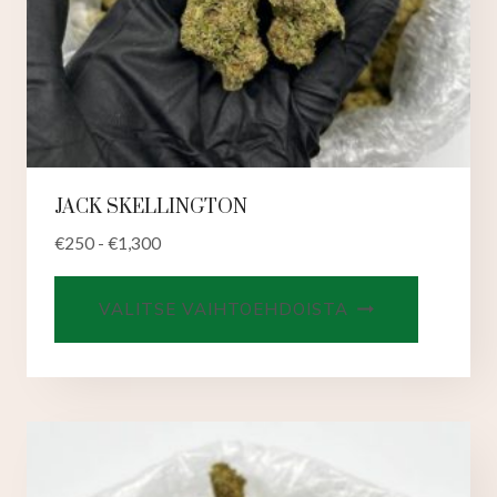
JACK SKELLINGTON
€
250
-
€
1,300
Tällä
VALITSE VAIHTOEHDOISTA
tuotteell
on
useampi
muunnel
Voit
tehdä