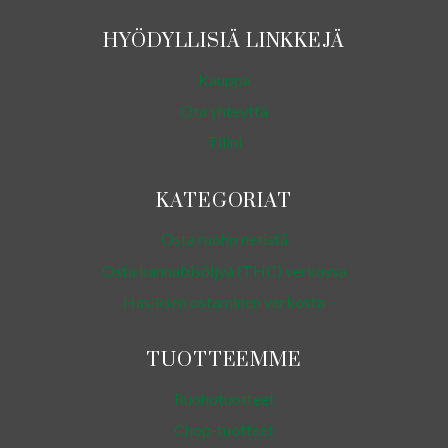
HYÖDYLLISIÄ LINKKEJÄ
Kauppa
Ota yhteyttä
Tilini
KATEGORIAT
Osta ruoho netistä
Osta kannabisöljyä (THC) verkossa
Hasiksen ostaminen verkosta
TUOTTEEMME
Ruohotuotteet
Chop-tuotteet