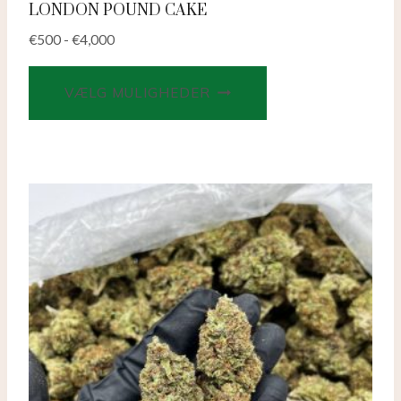
LONDON POUND CAKE
€
500
-
€
4,000
Dette
VÆLG MULIGHEDER
produkt
har
flere
varianter.
Valgmulighederne
kan
vælges
på
produktsiden