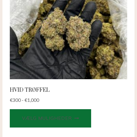
produktsiden
HVID TRØFFEL
€
300
-
€
1,000
Dette
VÆLG MULIGHEDER
produkt
har