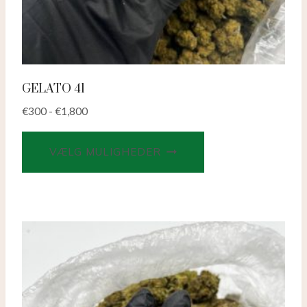
GELATO 41
€
300
-
€
1,800
Dette
VÆLG MULIGHEDER
produkt
har
flere
varianter.
Valgmulighederne
kan
vælges
på