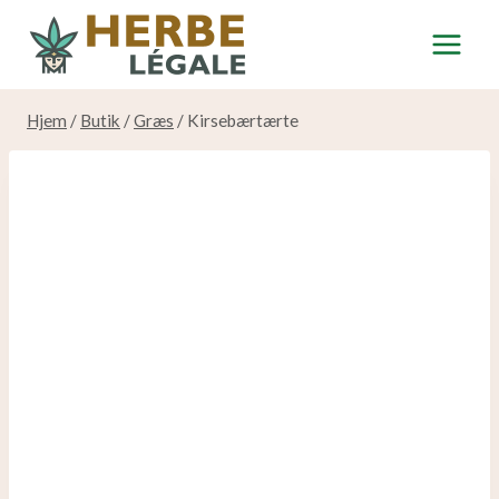
Spring
til
indhold
Hjem
/
Butik
/
Græs
/
Kirsebærtærte