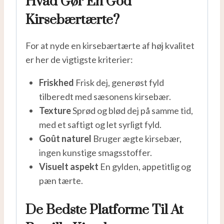
Hvad Gør En God
Kirsebærtærte?
For at nyde en kirsebærtærte af høj kvalitet
er her de vigtigste kriterier:
Friskhed
Frisk dej, generøst fyld
tilberedt med sæsonens kirsebær.
Texture
Sprød og blød dej på samme tid,
med et saftigt og let syrligt fyld.
Goût naturel
Bruger ægte kirsebær,
ingen kunstige smagsstoffer.
Visuelt aspekt
En gylden, appetitlig og
pæn tærte.
De Bedste Platforme Til At