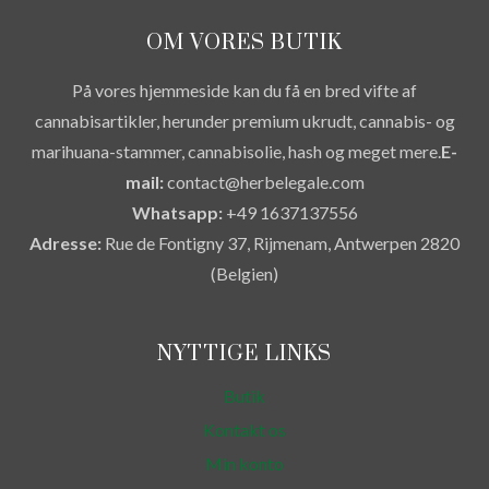
vælges
på
OM VORES BUTIK
produktsiden
På vores hjemmeside kan du få en bred vifte af
cannabisartikler, herunder premium ukrudt, cannabis- og
marihuana-stammer, cannabisolie, hash og meget mere.
E-
mail:
contact@herbelegale.com
Whatsapp:
+49 1637137556
Adresse:
Rue de Fontigny 37, Rijmenam, Antwerpen 2820
(Belgien)
NYTTIGE LINKS
Butik
Kontakt os
Min konto