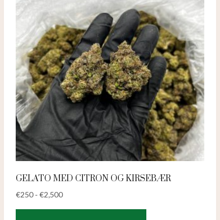
vælges
på
produktsiden
GELATO MED CITRON OG KIRSEBÆR
€
250
-
€
2,500
Dette