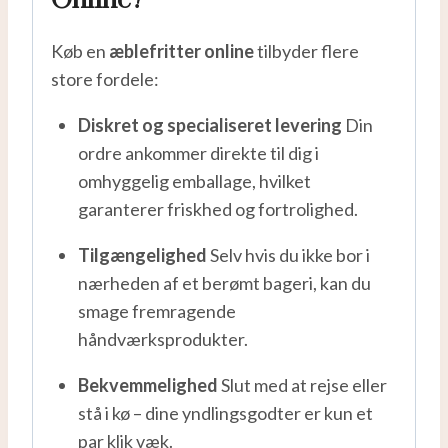
Online?
Køb en
æblefritter online
tilbyder flere
store fordele:
Diskret og specialiseret levering
Din
ordre ankommer direkte til dig i
omhyggelig emballage, hvilket
garanterer friskhed og fortrolighed.
Tilgængelighed
Selv hvis du ikke bor i
nærheden af et berømt bageri, kan du
smage fremragende
håndværksprodukter.
Bekvemmelighed
Slut med at rejse eller
stå i kø – dine yndlingsgodter er kun et
par klik væk.