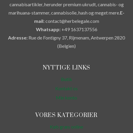
cannabisartikler, herunder premium ukrudt, cannabis- og
marihuana-stammer, cannabisolie, hash og meget mere.
E-
mail:
contact@herbelegale.com
Whatsapp:
+49 1637137556
Adresse:
Rue de Fontigny 37, Rijmenam, Antwerpen 2820
(Belgien)
NYTTIGE LINKS
Butik
Kontakt os
Min konto
VORES KATEGORIER
Køb græs online