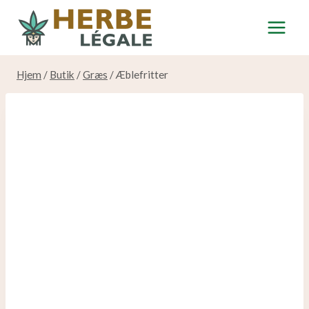
Spring
til
indhold
Hjem
/
Butik
/
Græs
/
Æblefritter