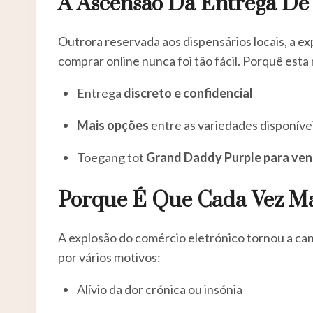
A Ascensão Da Entrega De 
Outrora reservada aos dispensários locais, a e
comprar online nunca foi tão fácil. Porquê est
Entrega
discreto e confidencial
Mais opções
entre as variedades disponíve
Toegang tot
Grand Daddy Purple para ve
Porque É Que Cada Vez M
A explosão do comércio eletrónico tornou a ca
por vários motivos:
Alívio da dor crónica ou insónia