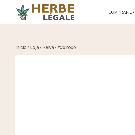
Saltar
para
COMPRAR ER
o
conteúdo
Início
/
Loja
/
Relva
/
Avô roxo