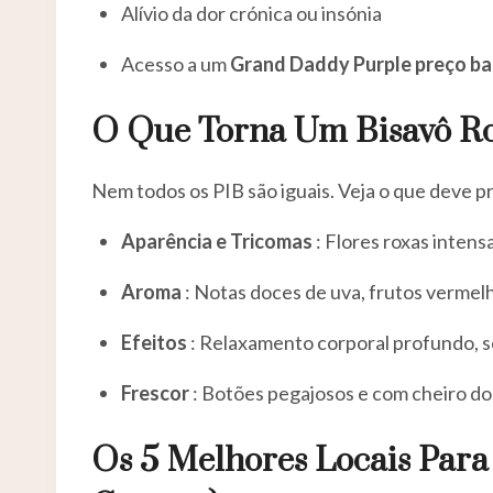
Alívio da dor crónica ou insónia
Acesso a um
Grand Daddy Purple preço ba
O Que Torna Um Bisavô R
Nem todos os PIB são iguais. Veja o que deve p
Aparência e Tricomas
: Flores roxas intensa
Aroma
: Notas doces de uva, frutos vermel
Efeitos
: Relaxamento corporal profundo, 
Frescor
: Botões pegajosos e com cheiro d
Os 5 Melhores Locais Par