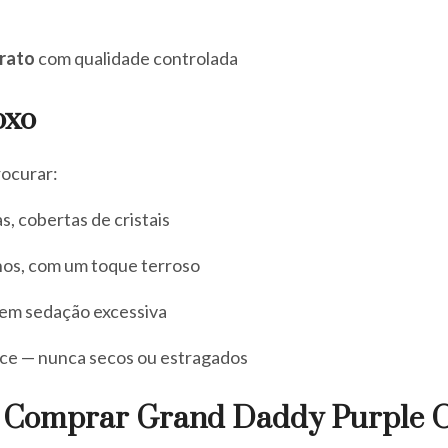
rato
com qualidade controlada
oxo
rocurar:
s, cobertas de cristais
hos, com um toque terroso
sem sedação excessiva
oce — nunca secos ou estragados
a Comprar Grand Daddy Purple O